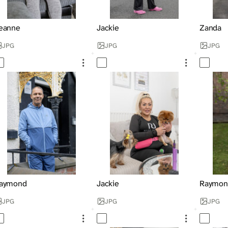
eanne
Jackie
Zanda
JPG
JPG
JPG
aymond
Jackie
Raymon
JPG
JPG
JPG