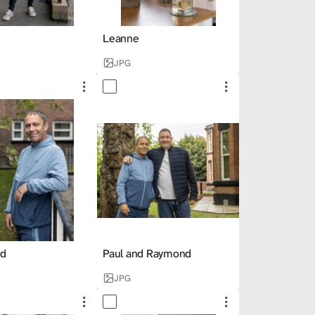
Leanne
JPG
d
Paul and Raymond
JPG