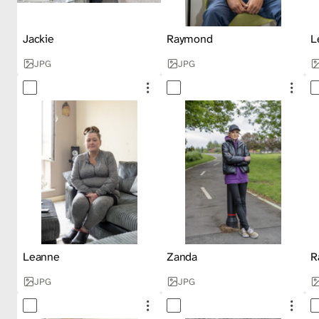
Jackie
Raymond
L
JPG
JPG
Leanne
Zanda
R
JPG
JPG